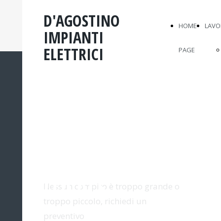
D'AGOSTINO
HOME
LAVO
IMPIANTI
ELETTRICI
PAGE
D'AGOSTINO
IMPIANTI
ELETTRICI
IL TUO ESPERTO
ELETTRICISTA
LOCALE
Nessun compito è troppo grande o
troppo piccolo, richiedi un
preventivo